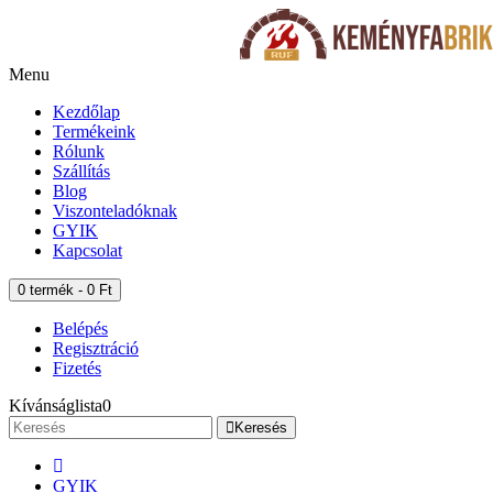
Telefonszám: +36-30-577-3866
Menu
Kezdőlap
Termékeink
Rólunk
Szállítás
Blog
Viszonteladóknak
GYIK
Kapcsolat
0 termék - 0 Ft
Belépés
Regisztráció
Fizetés
Kívánságlista
0
Keresés
GYIK