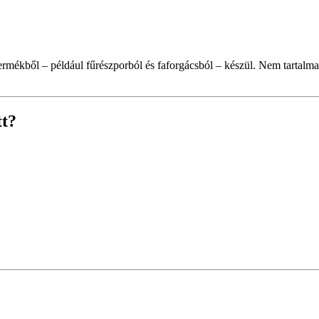
ermékből – például fűrészporból és faforgácsból – készül. Nem tartalmaz
tt?