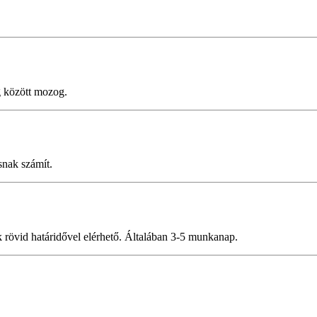
g között mozog.
snak számít.
rmék rövid határidővel elérhető. Általában 3-5 munkanap.