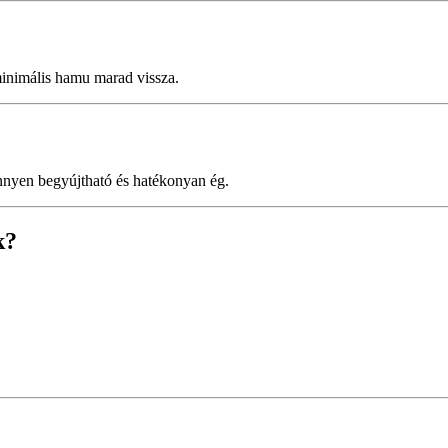
minimális hamu marad vissza.
nnyen begyújtható és hatékonyan ég.
k?