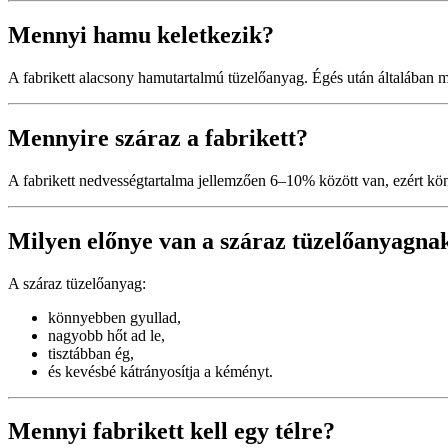
Mennyi hamu keletkezik?
A fabrikett alacsony hamutartalmú tüzelőanyag. Égés után általában 
Mennyire száraz a fabrikett?
A fabrikett nedvességtartalma jellemzően 6–10% között van, ezért kö
Milyen előnye van a száraz tüzelőanyagna
A száraz tüzelőanyag:
könnyebben gyullad,
nagyobb hőt ad le,
tisztábban ég,
és kevésbé kátrányosítja a kéményt.
Mennyi fabrikett kell egy télre?