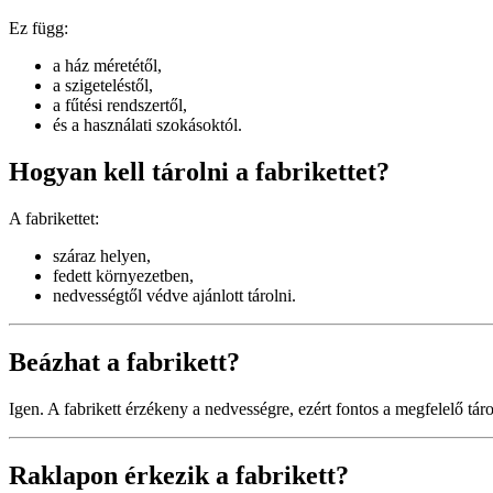
Ez függ:
a ház méretétől,
a szigeteléstől,
a fűtési rendszertől,
és a használati szokásoktól.
Hogyan kell tárolni a fabrikettet?
A fabrikettet:
száraz helyen,
fedett környezetben,
nedvességtől védve ajánlott tárolni.
Beázhat a fabrikett?
Igen. A fabrikett érzékeny a nedvességre, ezért fontos a megfelelő táro
Raklapon érkezik a fabrikett?