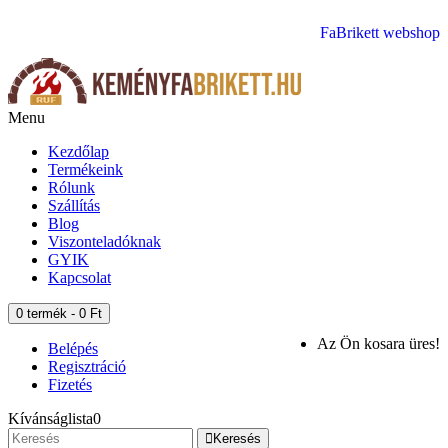
Telefonszám: +36-30-577-3866
FaBrikett webshop
Menu
Kezdőlap
Termékeink
Rólunk
Szállítás
Blog
Viszonteladóknak
GYIK
Kapcsolat
0 termék - 0 Ft
Az Ön kosara üres!
Belépés
Regisztráció
Fizetés
Kívánságlista
0
Keresés