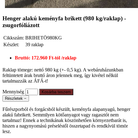
Henger alakú keményfa brikett (980 kg/raklap) -
zsugorfóliázott
Cikkszám:
BRIHETÖ980KG
Készlet:
39 raklap
Bruttó: 172.960 Ft-tól /raklap
Raklap tömege: nettó 980 kg (+- 0,5 kg). A webáruházunkban
feltüntetett árak bruttó áron jelennek meg, így kivétel nélkül
tartalmazzák az ÁFÁ-t!
Mennyiség
Kosárba teszem
Részletek
−
Fűrészporból és forgácsból készült, keményfa alapanyagú, henger
alakú fabrikett. Semmilyen kötőanyagot vagy ragasztót nem
tartalmaz! Ennek a technikának köszönhetően környezetbarát is,
hiszen a nagynyomású préseléstől összetapad és rendkívül tömör
lesz.