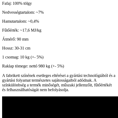
Fafaj: 100% tölgy
Nedvességtartalom: ~7%
Hamutartalom: ~0,4%
Fűtőérték: ~17,6 MJ/kg
Átmérő: 90 mm
Hossz: 30-31 cm
1 csomag: 10 kg (+- 5%)
Raklap tömege: nettó 980 kg (+- 5%)
A fabrikett színének esetleges eltérései a gyártási technológiából és a
gyártási folyamat természetes sajátosságaiból adódnak. A
színkülönbség a termék minőségét, műszaki jellemzőit, fűtőértékét
és felhasználhatóságát nem befolyásolja.