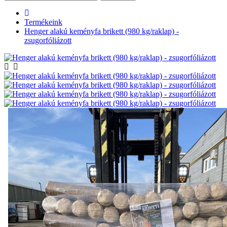
Termékeink
Henger alakú keményfa brikett (980 kg/raklap) -
zsugorfóliázott