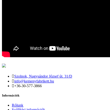
Szolnok, Nagysándor József út. 31/D
info@kemenyfabrikett.hu
+36-30-577-3866
Információk
Rólunk
Szállítási információk